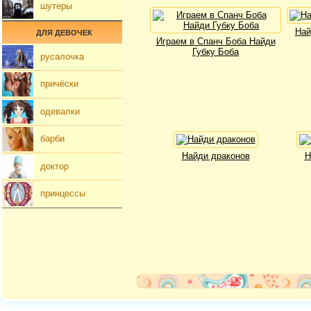
шутеры
Най
ДЛЯ ДЕВОЧЕК
Играем в Спанч Боба Найди
Губку Боба
русалочка
причёски
одевалки
барби
Найди драконов
Н
доктор
принцессы