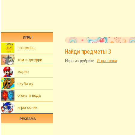
ИГРЫ
покемоны
Найди предметы 3
том и джерри
Игра из рубрики:
Игры тачки
марио
скуби ду
огонь и вода
игры соник
РЕКЛАМА