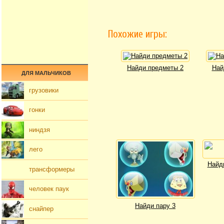
Похожие игры:
Найди предметы 2
Най
ДЛЯ МАЛЬЧИКОВ
грузовики
гонки
ниндзя
лего
Найд
трансформеры
человек паук
Найди пару 3
снайпер