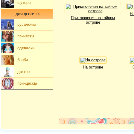
шутеры
На
ДЛЯ ДЕВОЧЕК
Приключения на тайном
острове
русалочка
причёски
одевалки
барби
На острове
доктор
принцессы