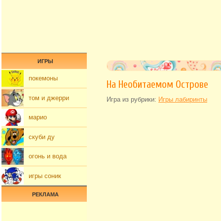
ИГРЫ
покемоны
На Необитаемом Острове
том и джерри
Игра из рубрики:
Игры лабиринты
марио
скуби ду
огонь и вода
игры соник
РЕКЛАМА