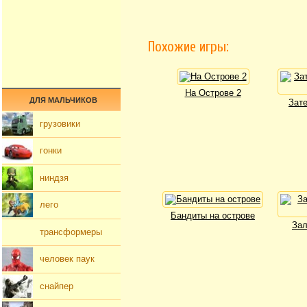
Похожие игры:
На Острове 2
ДЛЯ МАЛЬЧИКОВ
Зат
грузовики
гонки
ниндзя
лего
Бандиты на острове
Зал
трансформеры
человек паук
снайпер