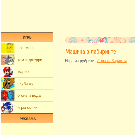
ИГРЫ
покемоны
Машина в лабиринте
том и джерри
Игра из рубрики:
Игры лабиринты
марио
скуби ду
огонь и вода
игры соник
РЕКЛАМА