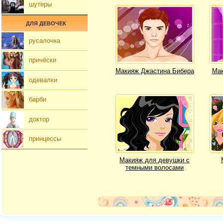
шутеры
ДЛЯ ДЕВОЧЕК
русалочка
причёски
Макияж Джастина Бибера
Мак
одевалки
барби
доктор
принцессы
Макияж для девушки с
темными волосами