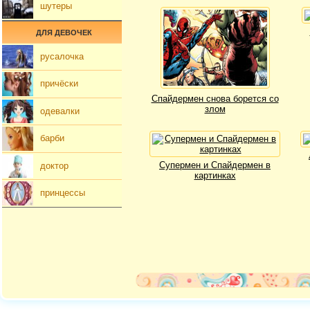
шутеры
ДЛЯ ДЕВОЧЕК
русалочка
причёски
Спайдермен снова борется со
злом
одевалки
барби
Супермен и Спайдермен в
доктор
картинках
принцессы