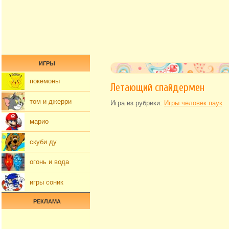
ИГРЫ
покемоны
Летающий спайдермен
том и джерри
Игра из рубрики:
Игры человек паук
марио
скуби ду
огонь и вода
игры соник
РЕКЛАМА