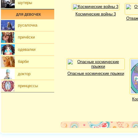
шутеры
Космические войны 3
ДЛЯ ДЕВОЧЕК
Отваж
русалочка
причёски
одевалки
барби
Опасные космические прыжки
доктор
принцессы
Ко