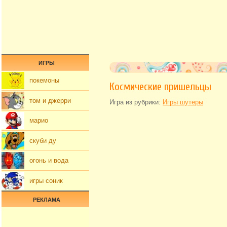
ИГРЫ
покемоны
Космические пришельцы
том и джерри
Игра из рубрики:
Игры шутеры
марио
скуби ду
огонь и вода
игры соник
РЕКЛАМА