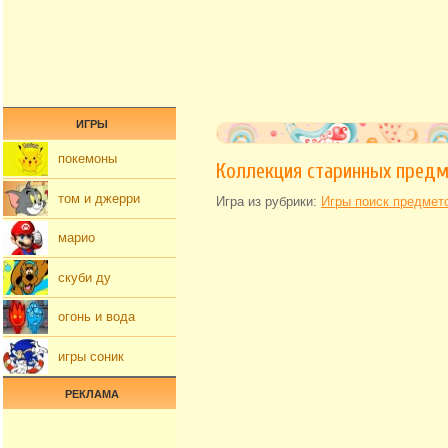
ИГРЫ
покемоны
Коллекция старинных пред
том и джерри
Игра из рубрики:
Игры поиск предмет
марио
скуби ду
огонь и вода
игры соник
РЕКЛАМА