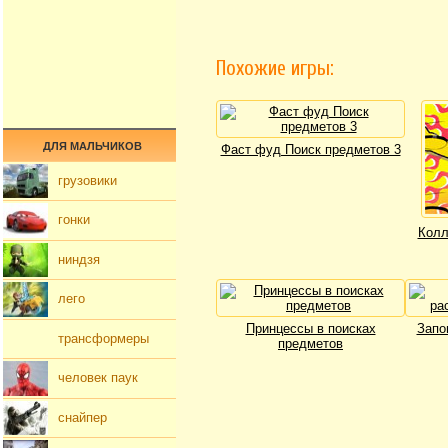
Похожие игры:
ДЛЯ МАЛЬЧИКОВ
Фаст фуд Поиск предметов 3
грузовики
гонки
Колл
ниндзя
лего
Принцессы в поисках
Запо
трансформеры
предметов
человек паук
снайпер