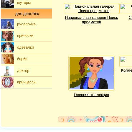
шутеры
ДЛЯ ДЕВОЧЕК
Национальная галерея Поиск
С
предметов
русалочка
причёски
одевалки
барби
Колле
доктор
принцессы
Осенняя коллекция