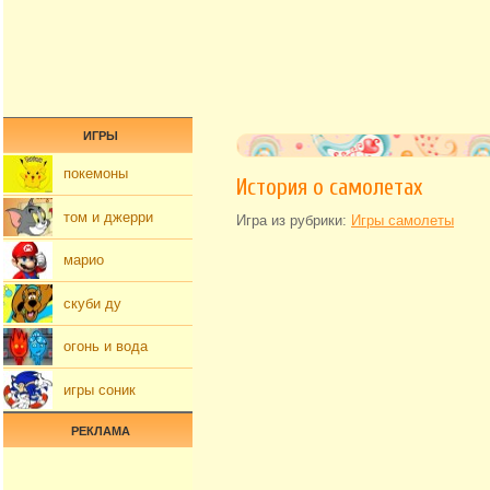
ИГРЫ
покемоны
История о самолетах
том и джерри
Игра из рубрики:
Игры самолеты
марио
скуби ду
огонь и вода
игры соник
РЕКЛАМА