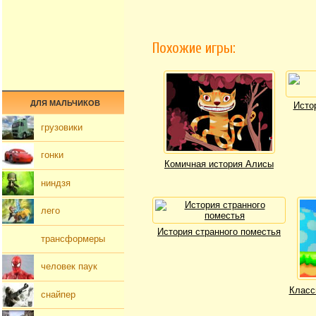
Похожие игры:
ДЛЯ МАЛЬЧИКОВ
Исто
грузовики
гонки
Комичная история Алисы
ниндзя
лего
История странного поместья
трансформеры
человек паук
Класс
снайпер