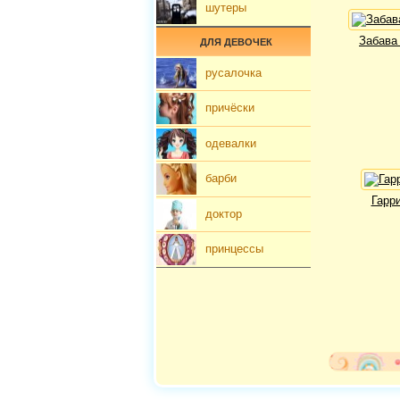
шутеры
Забава
ДЛЯ ДЕВОЧЕК
русалочка
причёски
одевалки
барби
Гарр
доктор
принцессы