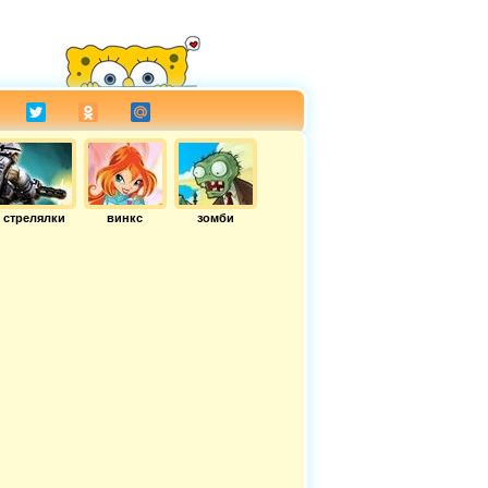
стрелялки
винкс
зомби