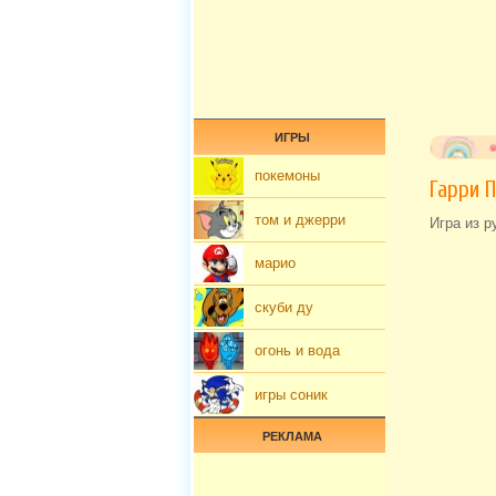
ИГРЫ
покемоны
Гарри 
том и джерри
Игра из р
марио
скуби ду
огонь и вода
игры соник
РЕКЛАМА