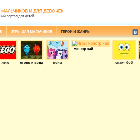
 МАЛЬЧИКОВ И ДЛЯ ДЕВОЧЕК
ный портал для детей
К
ИГРЫ ДЛЯ МАЛЬЧИКОВ
ГЕРОИ И ЖАНРЫ
монстр хай
лего
огонь и вода
пони
спанч боб