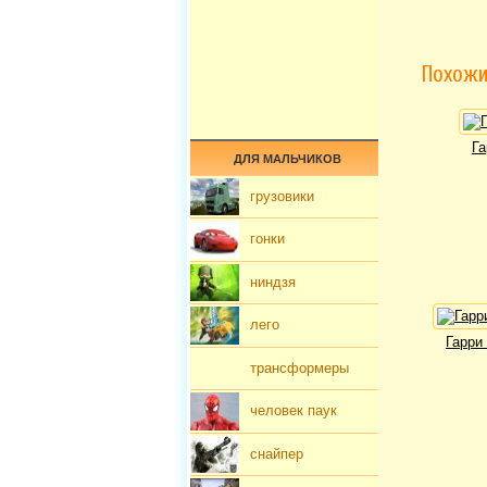
Похожи
Га
ДЛЯ МАЛЬЧИКОВ
грузовики
гонки
ниндзя
лего
Гарри
трансформеры
человек паук
снайпер