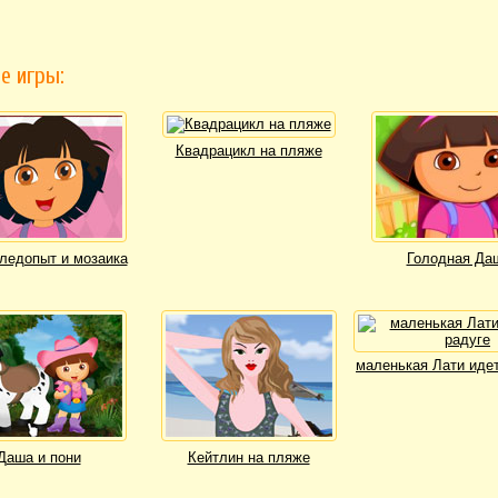
е игры:
Квадрацикл на пляже
ледопыт и мозаика
Голодная Да
маленькая Лати идет
Даша и пони
Кейтлин на пляже