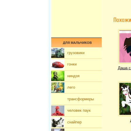
Похожи
ДЛЯ МАЛЬЧИКОВ
грузовики
гонки
Даша с
ниндзя
лего
трансформеры
человек паук
снайпер