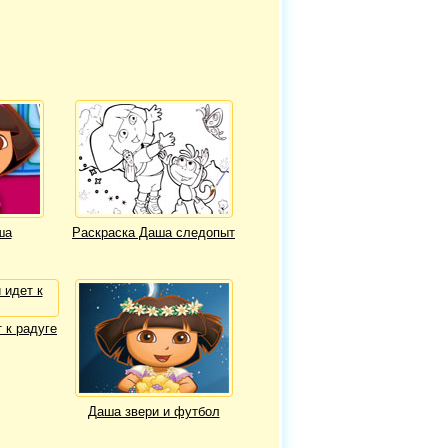
ша
Раскраска Даша следопыт
 к радуге
Даша звери и футбол