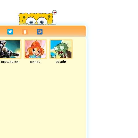
стрелялки
винкс
зомби