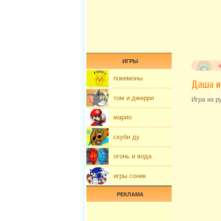
ИГРЫ
покемоны
Даша и
том и джерри
Игра из р
марио
скуби ду
огонь и вода
игры соник
РЕКЛАМА