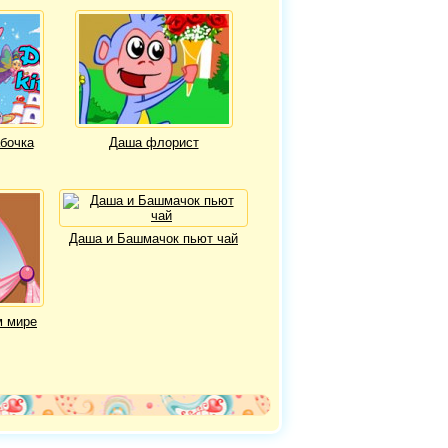
бочка
Даша флорист
Даша и Башмачок пьют чай
м мире