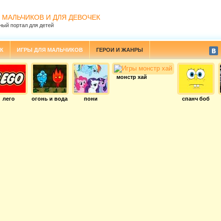
 МАЛЬЧИКОВ И ДЛЯ ДЕВОЧЕК
ный портал для детей
К
ИГРЫ ДЛЯ МАЛЬЧИКОВ
ГЕРОИ И ЖАНРЫ
монстр хай
лего
огонь и вода
пони
спанч боб