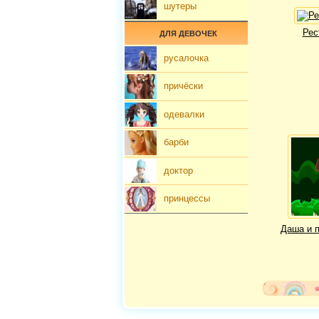
шутеры
Рес
ДЛЯ ДЕВОЧЕК
русалочка
причёски
одевалки
барби
доктор
принцессы
Даша и 