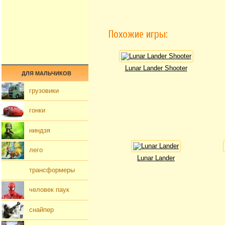
Похожие игры:
Lunar Lander Shooter
ДЛЯ МАЛЬЧИКОВ
грузовики
гонки
ниндзя
лего
Lunar Lander
трансформеры
человек паук
снайпер