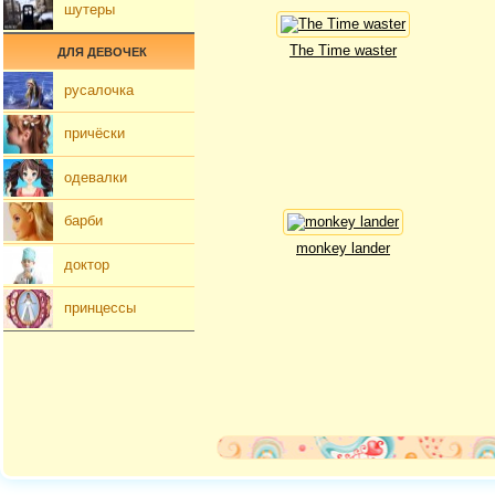
шутеры
The Time waster
ДЛЯ ДЕВОЧЕК
русалочка
причёски
одевалки
барби
monkey lander
доктор
принцессы