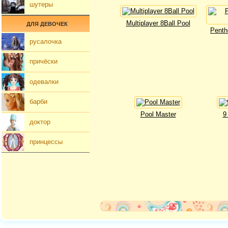
шутеры
Multiplayer 8Ball Pool
ДЛЯ ДЕВОЧЕК
Penth
русалочка
причёски
одевалки
барби
Pool Master
9
доктор
принцессы