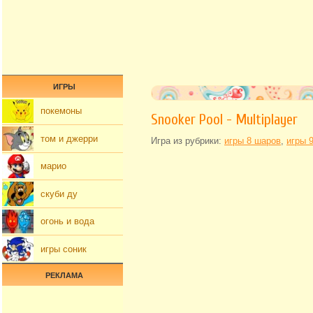
ИГРЫ
покемоны
Snooker Pool - Multiplayer
том и джерри
Игра из рубрики:
игры 8 шаров
,
игры 
марио
скуби ду
огонь и вода
игры соник
РЕКЛАМА