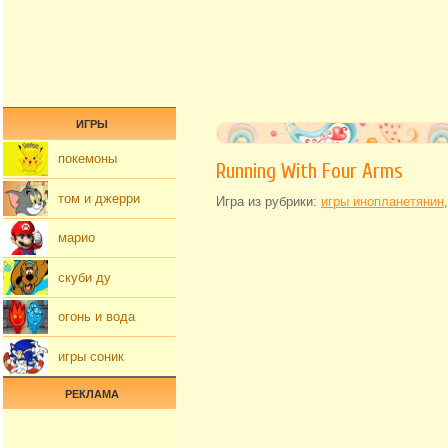
ИГРЫ
покемоны
Running With Four Arms
том и джерри
Игра из рубрики:
игры инопланетянин
марио
скуби ду
огонь и вода
игры соник
РЕКЛАМА