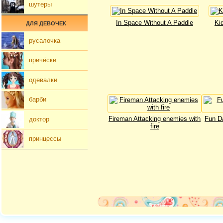
шутеры
In Space Without A Paddle
Ki
ДЛЯ ДЕВОЧЕК
русалочка
причёски
одевалки
барби
Fireman Attacking enemies with
Fun Da
доктор
fire
принцессы