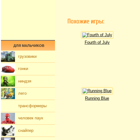
Похожие игры:
Fourth of July
ДЛЯ МАЛЬЧИКОВ
грузовики
гонки
ниндзя
лего
Running Blue
трансформеры
человек паук
снайпер