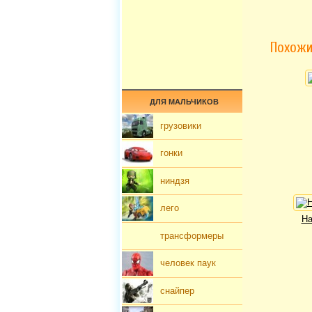
Похожи
ДЛЯ МАЛЬЧИКОВ
грузовики
гонки
ниндзя
лего
Ha
трансформеры
человек паук
снайпер