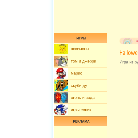
ИГРЫ
покемоны
Hallowe
том и джерри
Игра из р
марио
скуби ду
огонь и вода
игры соник
РЕКЛАМА