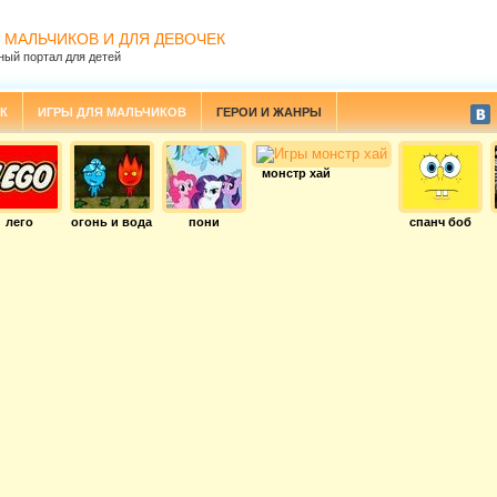
 МАЛЬЧИКОВ И ДЛЯ ДЕВОЧЕК
ный портал для детей
К
ИГРЫ ДЛЯ МАЛЬЧИКОВ
ГЕРОИ И ЖАНРЫ
монстр хай
лего
огонь и вода
пони
спанч боб