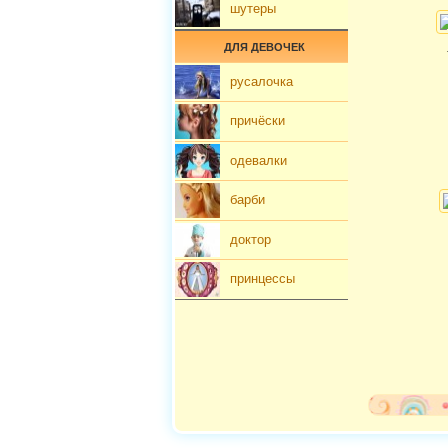
шутеры
ДЛЯ ДЕВОЧЕК
русалочка
причёски
одевалки
барби
доктор
принцессы