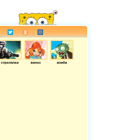
стрелялки
винкс
зомби