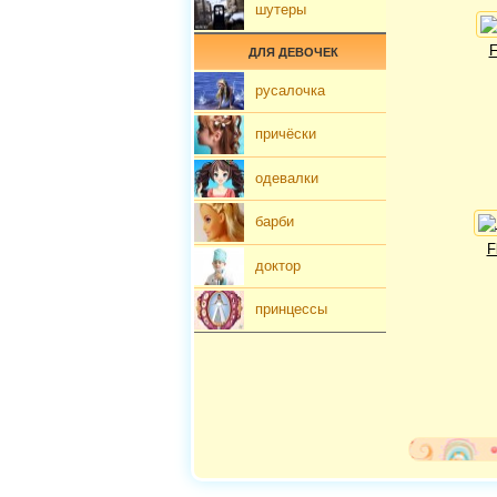
шутеры
F
ДЛЯ ДЕВОЧЕК
русалочка
причёски
одевалки
барби
F
доктор
принцессы