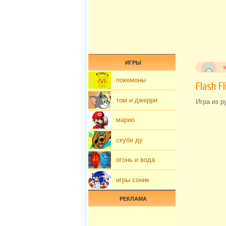
ИГРЫ
покемоны
Flash F
том и джерри
Игра из р
марио
скуби ду
огонь и вода
игры соник
РЕКЛАМА