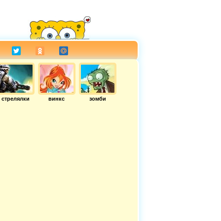
стрелялки
винкс
зомби