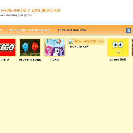
 МАЛЬЧИКОВ И ДЛЯ ДЕВОЧЕК
ный портал для детей
К
ИГРЫ ДЛЯ МАЛЬЧИКОВ
ГЕРОИ И ЖАНРЫ
монстр хай
лего
огонь и вода
пони
спанч боб