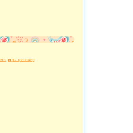
ета
,
игры тренажер