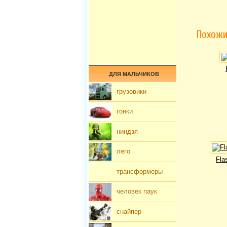
Похожи
ДЛЯ МАЛЬЧИКОВ
грузовики
гонки
ниндзя
лего
Fla
трансформеры
человек паук
снайпер