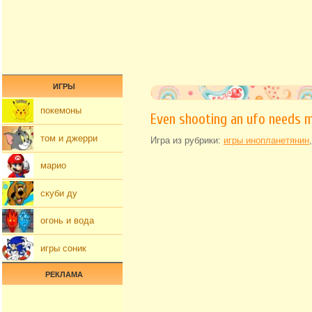
ИГРЫ
покемоны
Even shooting an ufo needs 
том и джерри
Игра из рубрики:
игры инопланетянин
марио
скуби ду
огонь и вода
игры соник
РЕКЛАМА