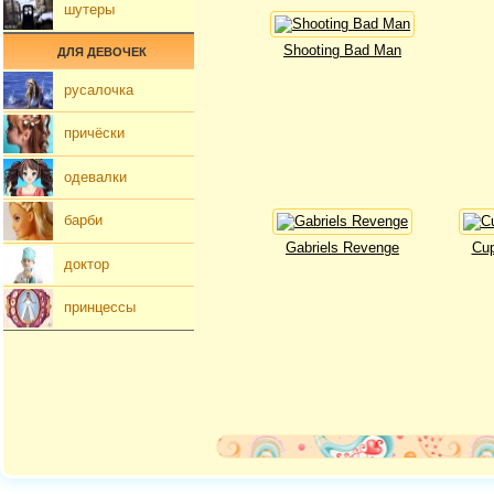
шутеры
Shooting Bad Man
ДЛЯ ДЕВОЧЕК
русалочка
причёски
одевалки
барби
Gabriels Revenge
Cup
доктор
принцессы