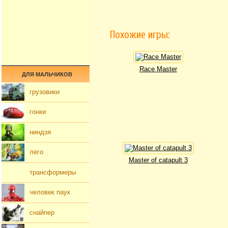
Похожие игры:
Race Master
ДЛЯ МАЛЬЧИКОВ
грузовики
гонки
ниндзя
лего
Master of catapult 3
трансформеры
человек паук
снайпер