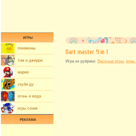
ИГРЫ
покемоны
Dart master 9 in 1
том и джерри
Игра из рубрики:
Веселые игры
,
игры
марио
скуби ду
огонь и вода
игры соник
РЕКЛАМА