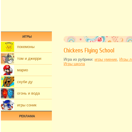
ИГРЫ
покемоны
Chickens Flying School
том и джерри
Игра из рубрики:
игры умение
,
Игры л
Игры школа
марио
скуби ду
огонь и вода
игры соник
РЕКЛАМА