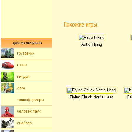
Похожие игры:
ДЛЯ МАЛЬЧИКОВ
Astro Flying
грузовики
гонки
ниндзя
лего
Flying Chuck Norris Head
Kal
трансформеры
человек паук
снайпер