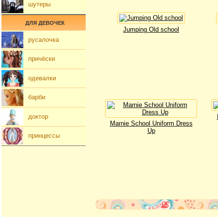
шутеры
ДЛЯ ДЕВОЧЕК
Jumping Old school
русалочка
причёски
одевалки
барби
доктор
Marnie School Uniform Dress
Up
принцессы