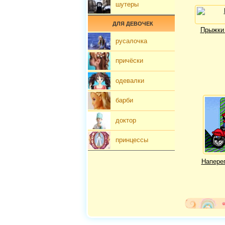
шутеры
ДЛЯ ДЕВОЧЕК
Прыжки 
русалочка
причёски
одевалки
барби
доктор
принцессы
Напере