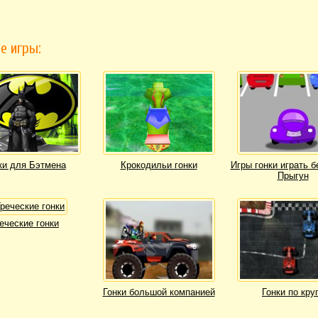
е игры:
ки для Бэтмена
Крокодильи гонки
Игры гонки играть 
Прыгун
еческие гонки
Гонки большой компанией
Гонки по кру