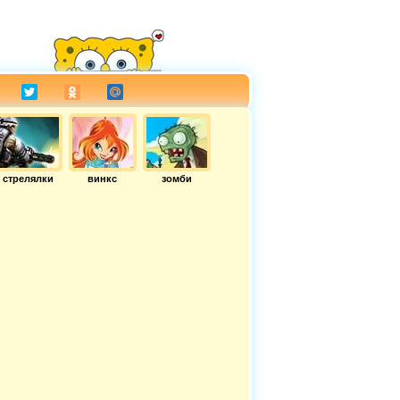
стрелялки
винкс
зомби