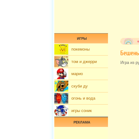
ИГРЫ
покемоны
Бешены
том и джерри
Игра из р
марио
скуби ду
огонь и вода
игры соник
РЕКЛАМА