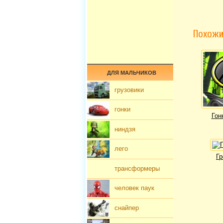
Похожи
ДЛЯ МАЛЬЧИКОВ
грузовики
гонки
Гон
ниндзя
лего
Гр
трансформеры
человек паук
снайпер