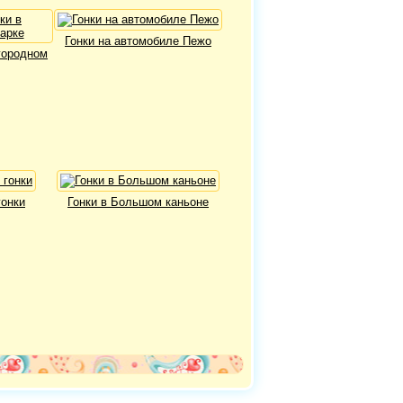
Гонки на автомобиле Пежо
агородном
онки
Гонки в Большом каньоне