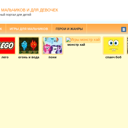
 МАЛЬЧИКОВ И ДЛЯ ДЕВОЧЕК
ный портал для детей
К
ИГРЫ ДЛЯ МАЛЬЧИКОВ
ГЕРОИ И ЖАНРЫ
монстр хай
лего
огонь и вода
пони
спанч боб