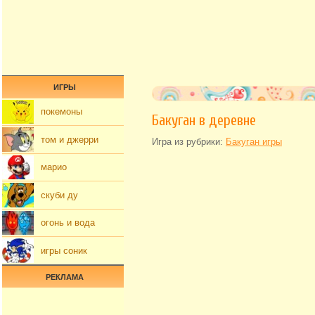
ИГРЫ
покемоны
Бакуган в деревне
том и джерри
Игра из рубрики:
Бакуган игры
марио
скуби ду
огонь и вода
игры соник
РЕКЛАМА