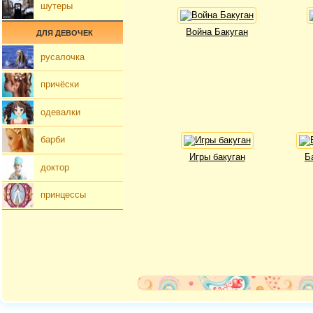
шутеры
Война Бакуган
ДЛЯ ДЕВОЧЕК
русалочка
причёски
одевалки
барби
Игры бакуган
Б
доктор
принцессы