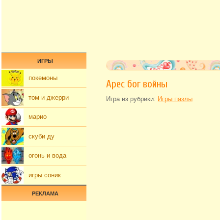
ИГРЫ
покемоны
Арес бог войны
том и джерри
Игра из рубрики:
Игры пазлы
марио
скуби ду
огонь и вода
игры соник
РЕКЛАМА